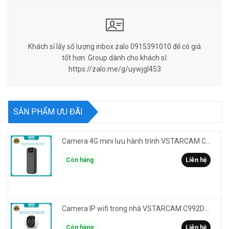
Khách sỉ lấy số lượng inbox zalo 0915391010 để có giá
tốt hơn. Group dành cho khách sỉ:
https://zalo.me/g/uywjgl453
SẢN PHẨM ƯU ĐÃI
Camera 4G mini lưu hành trình VSTARCAM CB77 phân giải 3MP FullHD 1080P - Action cam quay Vlog
Còn hàng
Liên hệ
Camera IP wifi trong nhà VSTARCAM C992DR phân giải HD 2MP 2 màn hình - báo động, đàm thoại, có màu
Còn hàng
Liên hệ