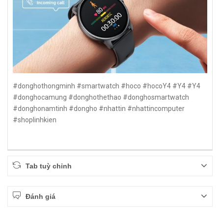
#donghothongminh #smartwatch #hoco #hocoY4 #Y4 #Y4
#donghocamung #donghothethao #donghosmartwatch
#donghonamtinh #dongho #nhattin #nhattincomputer
#shoplinhkien
Tab tuỳ chỉnh
Đánh giá