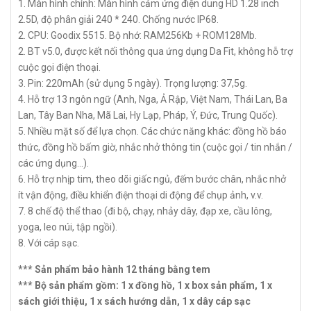
1. Màn hình chính: Màn hình cảm ứng điện dung HD 1.28 inch
2.5D, độ phân giải 240 * 240. Chống nước IP68.
2. CPU: Goodix 5515. Bộ nhớ: RAM256Kb + ROM128Mb.
2. BT v5.0, được kết nối thông qua ứng dụng Da Fit, không hỗ trợ
cuộc gọi điện thoại.
3. Pin: 220mAh (sử dụng 5 ngày). Trọng lượng: 37,5g.
4. Hỗ trợ 13 ngôn ngữ (Anh, Nga, Ả Rập, Việt Nam, Thái Lan, Ba
Lan, Tây Ban Nha, Mã Lai, Hy Lạp, Pháp, Ý, Đức, Trung Quốc).
5. Nhiều mặt số để lựa chọn. Các chức năng khác: đồng hồ báo
thức, đồng hồ bấm giờ, nhắc nhở thông tin (cuộc gọi / tin nhắn /
các ứng dụng...).
6. Hỗ trợ nhịp tim, theo dõi giấc ngủ, đếm bước chân, nhắc nhở
ít vận động, điều khiển điện thoại di động để chụp ảnh, v.v.
7. 8 chế độ thể thao (đi bộ, chạy, nhảy dây, đạp xe, cầu lông,
yoga, leo núi, tập ngồi).
8. Với cáp sạc.
*** Sản phẩm bảo hành 12 tháng bằng tem
*** Bộ sản phẩm gồm: 1 x đồng hồ, 1 x box sản phẩm, 1 x
sách giới thiệu, 1 x sách hướng dẫn, 1 x dây cáp sạc