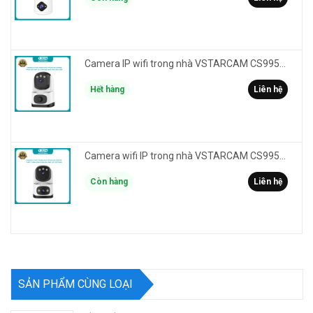
Camera IP wifi trong nhà VSTARCAM CS995M phân giải 2MP HD led trợ sáng - cảnh báo khói, gas, cháy
Hết hàng
Liên hệ
Camera wifi IP trong nhà VSTARCAM CS995DR xem 2 màn hình 6MP FullHD - báo động, đàm thoại, màu ban đêm
Còn hàng
Liên hệ
SẢN PHẨM CÙNG LOẠI