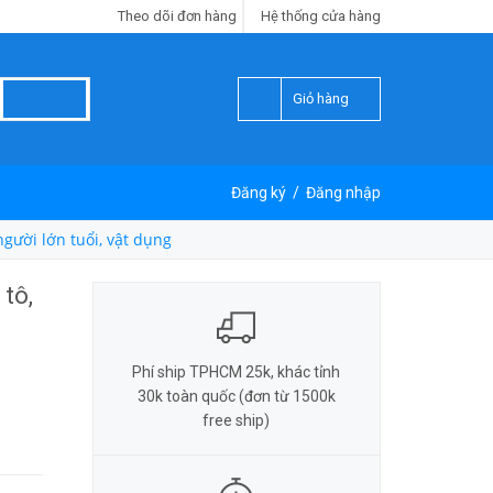
Theo dõi đơn hàng
Hệ thống cửa hàng
Giỏ hàng
Đăng ký
/
Đăng nhập
gười lớn tuổi, vật dụng
tô,
Phí ship TPHCM 25k, khác tỉnh
30k toàn quốc (đơn từ 1500k
free ship)