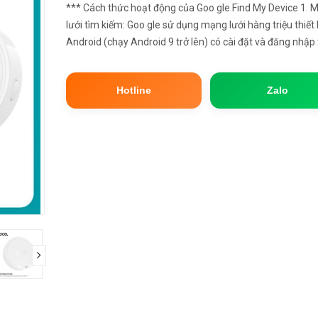
*** Cách thức hoạt động của Goo gle Find My Device 1. 
lưới tìm kiếm: Goo gle sử dụng mạng lưới hàng triệu thiết 
Android (chạy Android 9 trở lên) có cài đặt và đăng nhập 
khoản Goog le để hoạt động như một mạng lưới tìm kiếm.
T...
Hotline
Zalo
next