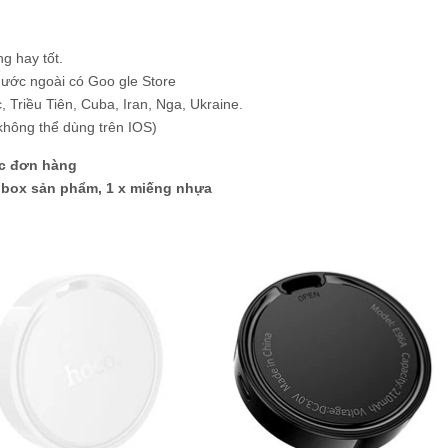
: 7,5g
ờng hay tốt.
nước ngoài có Goo gle Store
 Triều Tiên, Cuba, Iran, Nga, Ukraine.
không thể dùng trên IOS)
ặc đơn hàng
 x box sản phẩm, 1 x miếng nhựa