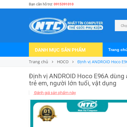
Bạn cần hỗ trợ:
0915391010
Chọ
DANH MỤC SẢN PHẨM
Trang ch
Trang chủ
HOCO
Định vị ANDROID Hoco E96A
Định vị ANDROID Hoco E96A dùng ap
trẻ em, người lớn tuổi, vật dụng
Đánh giá sản phẩm này