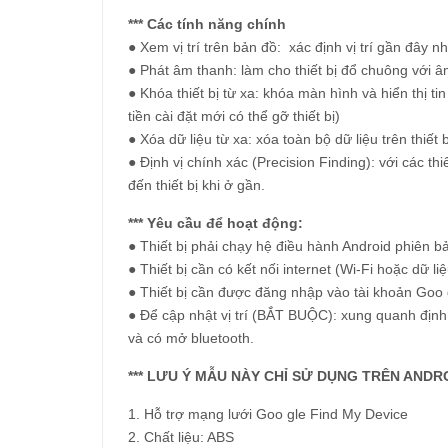
*** Các tính năng chính
● Xem vị trí trên bản đồ: xác định vị trí gần đây nh
● Phát âm thanh: làm cho thiết bị đổ chuông với â
● Khóa thiết bị từ xa: khóa màn hình và hiển thị tin
tiền cài đặt mới có thể gỡ thiết bị)
● Xóa dữ liệu từ xa: xóa toàn bộ dữ liệu trên thiết
● Định vị chính xác (Precision Finding): với các 
đến thiết bị khi ở gần.
*** Yêu cầu để hoạt động:
● Thiết bị phải chạy hệ điều hành Android phiên bả
● Thiết bị cần có kết nối internet (Wi-Fi hoặc dữ l
● Thiết bị cần được đăng nhập vào tài khoản Goo 
● Để cập nhật vị trí (BẮT BUỘC): xung quanh định v
và có mở bluetooth.
*** LƯU Ý MẪU NÀY CHỈ SỬ DỤNG TRÊN AND
1. Hỗ trợ mạng lưới Goo gle Find My Dev
2. Chất liệu: ABS