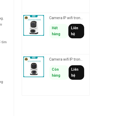
Camera IP wifi trong nhà VSTARCAM CS995M phân giải 2MP HD led trợ sáng - cảnh báo khói, gas, cháy
ng.
ầu
Hết
Liên
hàng
hệ
ể tìm
Camera wifi IP trong nhà VSTARCAM CS995DR xem 2 màn hình 6MP FullHD - báo động, đàm thoại, màu ban đêm
Còn
Liên
hàng
hệ
ng