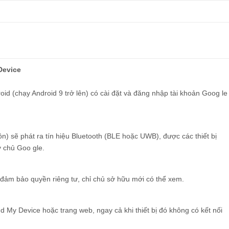
Device
oid (chạy Android 9 trở lên) có cài đặt và đăng nhập tài khoản Goog le
uồn) sẽ phát ra tín hiệu Bluetooth (BLE hoặc UWB), được các thiết bị
y chủ Goo gle.
để đảm bảo quyền riêng tư, chỉ chủ sở hữu mới có thể xem.
ind My Device hoặc trang web, ngay cả khi thiết bị đó không có kết nối