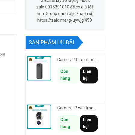
Khách sỉ lấy số lượng inbox
zalo 0915391010 để có giá tốt
hơn. Group dành cho khách sỉ:
https://zalo.me/g/uywjgl453
SẢN PHẨM ƯU ĐÃI
 để
Camera 4G mini lưu hành trình VSTARCAM CB77 phân giải 3MP FullHD 1080P - Action cam quay Vlog
Còn
Liên
hàng
hệ
Camera IP wifi trong nhà VSTARCAM C992DR phân giải HD 2MP 2 màn hình - báo động, đàm thoại, có màu
Còn
Liên
hàng
hệ