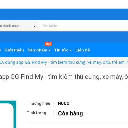
n danh mục
Hot
ủ
Giới thiệu
Sản phẩm
Tin tức
Liên hệ
 dùng app GG Find My - tìm kiếm thú cưng, xe máy, ô tô, trẻ em, n
p GG Find My - tìm kiếm thú cưng, xe máy, ô 
Thương hiệu
HOCO
Còn hàng
Tình trạng