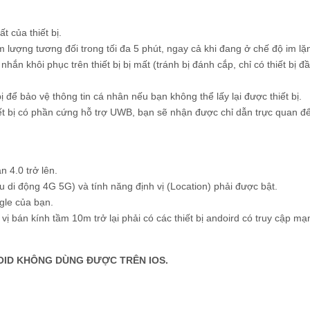
ất của thiết bị.
m lượng tương đối trong tối đa 5 phút, ngay cả khi đang ở chế độ im lặ
 nhắn khôi phục trên thiết bị bị mất (tránh bị đánh cắp, chỉ có thiết bị đ
 bị để bảo vệ thông tin cá nhân nếu bạn không thể lấy lại được thiết bị.
thiết bị có phần cứng hỗ trợ UWB, bạn sẽ nhận được chỉ dẫn trực quan đ
n 4.0 trở lên.
iệu di động 4G 5G) và tính năng định vị (Location) phải được bật.
gle của bạn.
ị bán kính tầm 10m trở lại phải có các thiết bị andoird có truy cập mạ
ROID KHÔNG DÙNG ĐƯỢC TRÊN IOS.
ice