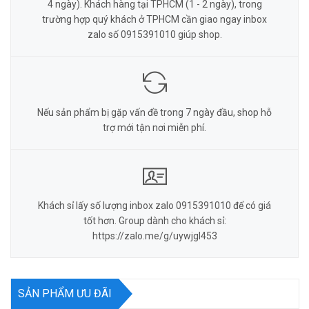
4 ngày). Khách hàng tại TPHCM (1 - 2 ngày), trong
trường hợp quý khách ở TPHCM cần giao ngay inbox
zalo số 0915391010 giúp shop.
Nếu sản phẩm bị gặp vấn đề trong 7 ngày đầu, shop hỗ
trợ mới tận nơi miễn phí.
Khách sỉ lấy số lượng inbox zalo 0915391010 để có giá
tốt hơn. Group dành cho khách sỉ:
https://zalo.me/g/uywjgl453
SẢN PHẨM ƯU ĐÃI