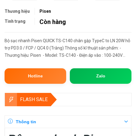
Thương hiệu
Pisen
Còn hàng
Tình trạng
Bộ sạc nhanh Pisen QUICK TS-C140 chân gập TypeC to LN 20W hỗ
trợ PD3.0 / FCP / QC4.0 (Trắng) Thông số kĩ thuật sản phẩm: -
Thương hiệu: Pisen - Model: TS-C140 - Điện áp vào : 100-240V
50/60hz 0.5A (Phù hợp với tất cả giải điện trên Thế giới ...
Hotline
Zalo
FLASH SALE
Thông tin