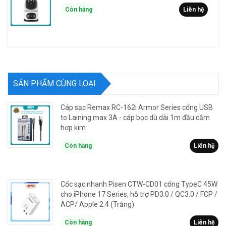
Còn hàng
Liên hệ
SẢN PHẨM CÙNG LOẠI
Cáp sạc Remax RC-162i Armor Series cổng USB
to Laining max 3A - cáp bọc dù dài 1m đầu cắm
hợp kim
Còn hàng
Liên hệ
Cốc sạc nhanh Pisen CTW-CD01 cổng TypeC 45W
cho iPhone 17 Series, hỗ trợ PD3.0 / QC3.0 / FCP /
ACP/ Apple 2.4 (Trắng)
Còn hàng
Liên hệ