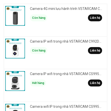
Camera 4G mini lưu hành trình VSTARCAM CB77 phân giải 3MP FullHD 1080P - Action cam quay Vlog
Còn hàng
Liên hệ
Camera IP wifi trong nhà VSTARCAM C992DR phân giải HD 2MP 2 màn hình - báo động, đàm thoại, có màu
Còn hàng
Liên hệ
Camera IP wifi trong nhà VSTARCAM CS995M phân giải 2MP HD led trợ sáng - cảnh báo khói, gas, cháy
Hết hàng
Liên hệ
Camera wifi IP trong nhà VSTARCAM CS995DR xem 2 màn hình 6MP FullHD - báo động, đàm thoại, màu ban đêm