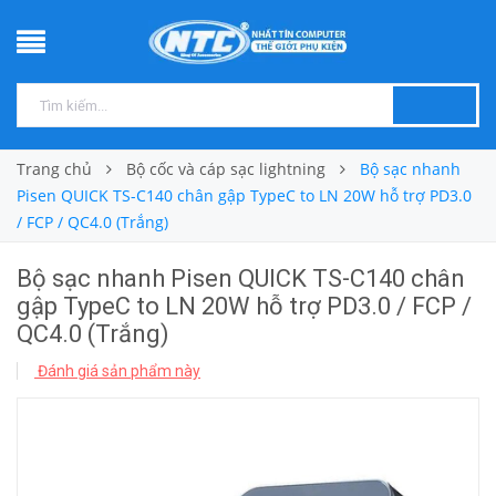
Trang chủ
Bộ cốc và cáp sạc lightning
Bộ sạc nhanh
Pisen QUICK TS-C140 chân gập TypeC to LN 20W hỗ trợ PD3.0
/ FCP / QC4.0 (Trắng)
Bộ sạc nhanh Pisen QUICK TS-C140 chân
gập TypeC to LN 20W hỗ trợ PD3.0 / FCP /
QC4.0 (Trắng)
Đánh giá sản phẩm này