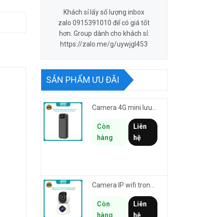
Khách sỉ lấy số lượng inbox
zalo 0915391010 để có giá tốt
hơn. Group dành cho khách sỉ:
https://zalo.me/g/uywjgl453
SẢN PHẨM ƯU ĐÃI
Camera 4G mini lưu hành trình VSTARCAM CB77 phân giải 3MP FullHD 1080P - Action cam quay Vlog
Còn
Liên
hàng
hệ
Camera IP wifi trong nhà VSTARCAM C992DR phân giải HD 2MP 2 màn hình - báo động, đàm thoại, có màu
Còn
Liên
hàng
hệ