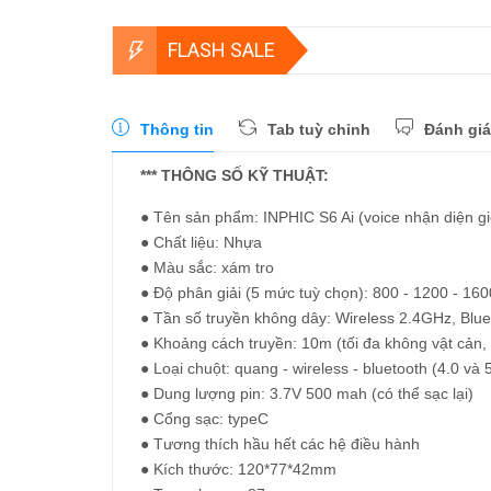
FLASH SALE
Thông tin
Tab tuỳ chỉnh
Đánh giá
*** THÔNG SỐ KỸ THUẬT:
● Tên sản phẩm: INPHIC S6 Ai (voice nhận diện gi
● Chất liệu: Nhựa
● Màu sắc: xám tro
● Độ phân giải (5 mức tuỳ chọn): 800 - 1200 - 160
● Tần số truyền không dây: Wireless 2.4GHz, Blue
● Khoảng cách truyền: 10m (tối đa không vật cản, 
● Loại chuột: quang - wireless - bluetooth (4.0 và 5.
● Dung lượng pin: 3.7V 500 mah (có thể sạc lại)
● Cổng sạc: typeC
● Tương thích hầu hết các hệ điều hành
● Kích thước: 120*77*42mm