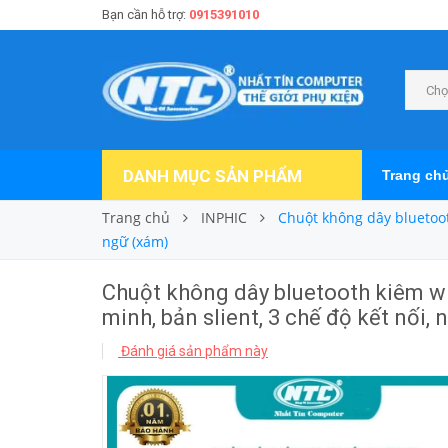
Bạn cần hỗ trợ:
0915391010
Chọ
DANH MỤC SẢN PHẨM
Trang ch
Trang chủ
INPHIC
Chuột không dây bluetoot
ngữ (xám)
Chuột không dây bluetooth kiêm wi
minh, bản slient, 3 chế độ kết nối
Đánh giá sản phẩm này