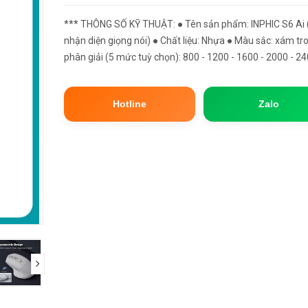
*** THÔNG SỐ KỸ THUẬT: ● Tên sản phẩm: INPHIC S6 Ai 
nhận diện giọng nói) ● Chất liệu: Nhựa ● Màu sắc: xám tr
phân giải (5 mức tuỳ chọn): 800 - 1200 - 1600 - 2000 - 2
● Tần số truyền không dây: Wireless 2.4GHz, Bluetooth 5.0
Hotline
Zalo
next