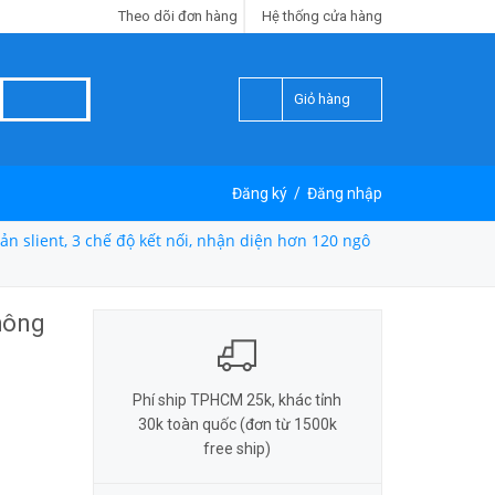
Theo dõi đơn hàng
Hệ thống cửa hàng
Giỏ hàng
Đăng ký
/
Đăng nhập
n slient, 3 chế độ kết nối, nhận diện hơn 120 ngô
hông
Phí ship TPHCM 25k, khác tỉnh
30k toàn quốc (đơn từ 1500k
free ship)