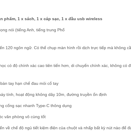
n phẩm, 1 x sách, 1 x cáp sạc, 1 x đầu usb wireless
ọng nói (tiếng Anh, tiếng trung Phổ
 đến 120 ngôn ngữ. Có thể chụp màn hình rồi dịch trực tiếp mà không c
ọc có độ chính xác cao tiên tiến hơn, di chuyển chính xác, không có 
g bàn tay hạn chế đau mỏi cổ tay
 máy tính, hoạt động không dây 10m, đường truyền ổn định
ụng cổng sạc nhanh Type-C thông dụng
ệc văn phòng vô cùng tốt
ển về chế độ ngủ tiết kiệm điện của chuột và nhấp bất kỳ nút nào để 