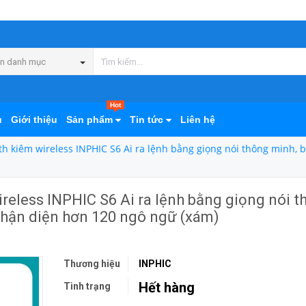
n danh mục
Hot
ủ
Giới thiệu
Sản phẩm
Tin tức
Liên hệ
h kiêm wireless INPHIC S6 Ai ra lệnh bằng giọng nói thông minh, bả
reless INPHIC S6 Ai ra lệnh bằng giọng nói t
, nhận diện hơn 120 ngô ngữ (xám)
Thương hiệu
INPHIC
Hết hàng
Tình trạng