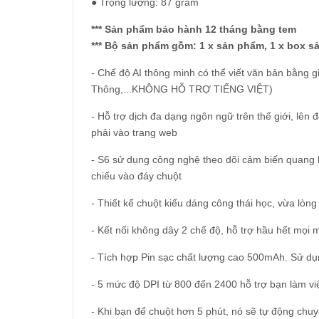
● Trọng lượng: 87 gram
*** Sản phẩm bảo hành 12 tháng bằng tem
*** Bộ sản phẩm gồm: 1 x sản phẩm, 1 x box sả
- Chế độ AI thông minh có thể viết văn bản bằng gi
Thông,...KHÔNG HỖ TRỢ TIẾNG VIỆT)
- Hỗ trợ dịch đa dạng ngôn ngữ trên thế giới, lên
phải vào trang web
- S6 sử dụng công nghệ theo dõi cảm biến quang h
chiếu vào đáy chuột
- Thiết kế chuột kiểu dáng công thái học, vừa lòn
- Kết nối không dây 2 chế độ, hỗ trợ hầu hết mọi
- Tích hợp Pin sạc chất lượng cao 500mAh. Sử d
- 5 mức độ DPI từ 800 đến 2400 hỗ trợ bạn làm vi
- Khi bạn để chuột hơn 5 phút, nó sẽ tự động chuy