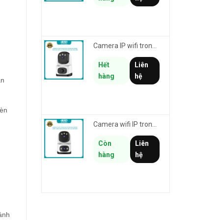
Camera IP wifi trong nhà VSTARCAM CS995M phân giải 2MP HD led trợ sáng - cảnh báo khói, gas, cháy
Hết
Liên
hàng
hệ
ần
đèn
Camera wifi IP trong nhà VSTARCAM CS995DR xem 2 màn hình 6MP FullHD - báo động, đàm thoại, màu ban đêm
Còn
Liên
hàng
hệ
đánh