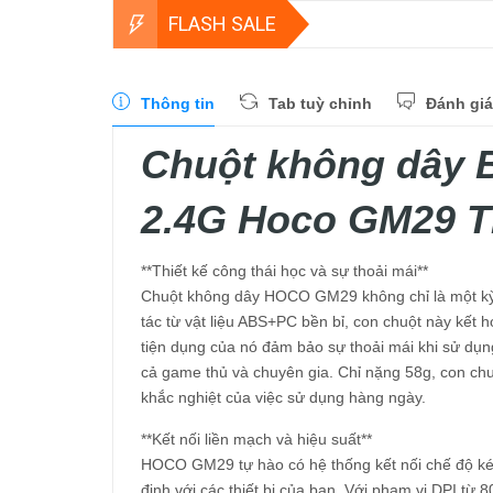
FLASH SALE
Thông tin
Tab tuỳ chỉnh
Đánh giá
Chuột không dây B
2.4G Hoco GM29 Th
**Thiết kế công thái học và sự thoải mái**
Chuột không dây HOCO GM29 không chỉ là một kỳ 
tác từ vật liệu ABS+PC bền bỉ, con chuột này kết
tiện dụng của nó đảm bảo sự thoải mái khi sử dụng
cả game thủ và chuyên gia. Chỉ nặng 58g, con ch
khắc nghiệt của việc sử dụng hàng ngày.
**Kết nối liền mạch và hiệu suất**
HOCO GM29 tự hào có hệ thống kết nối chế độ ké
định với các thiết bị của bạn. Với phạm vi DPI từ