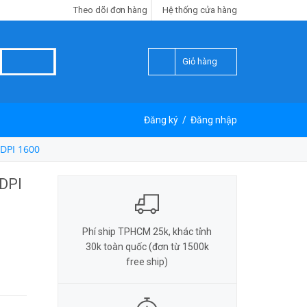
Theo dõi đơn hàng
Hệ thống cửa hàng
Giỏ hàng
Đăng ký
/
Đăng nhập
 DPI 1600
 DPI
Phí ship TPHCM 25k, khác tỉnh
30k toàn quốc (đơn từ 1500k
free ship)