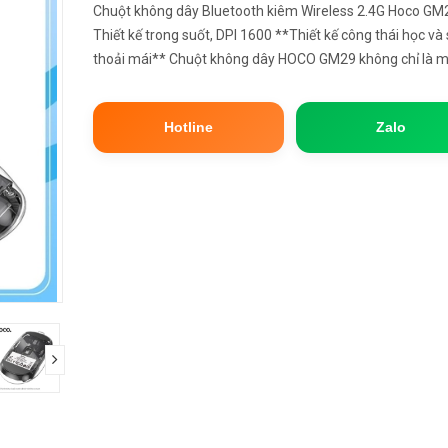
Chuột không dây Bluetooth kiêm Wireless 2.4G Hoco GM
Thiết kế trong suốt, DPI 1600 **Thiết kế công thái học và
thoải mái** Chuột không dây HOCO GM29 không chỉ là m
quan công nghệ mà còn là minh chứng cho thiết kế tiện d
Được chế tác ...
Hotline
Zalo
next