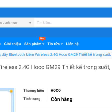
n danh mục
Hot
ủ
Giới thiệu
Sản phẩm
Tin tức
Liên hệ
 dây Bluetooth kiêm Wireless 2.4G Hoco GM29 Thiết kế trong suốt,
reless 2.4G Hoco GM29 Thiết kế trong suốt,
Thương hiệu
HOCO
Còn hàng
Tình trạng