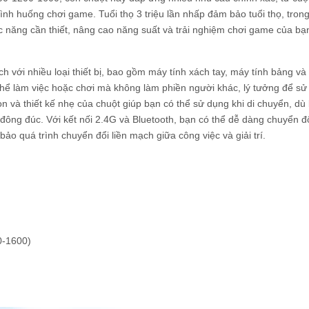
nh huống chơi game. Tuổi thọ 3 triệu lần nhấp đảm bảo tuổi thọ, trong
 năng cần thiết, nâng cao năng suất và trải nghiệm chơi game của bạ
 với nhiều loại thiết bị, bao gồm máy tính xách tay, máy tính bảng và
ể làm việc hoặc chơi mà không làm phiền người khác, lý tưởng để sử
n và thiết kế nhẹ của chuột giúp bạn có thể sử dụng khi di chuyển, dù
ông đúc. Với kết nối 2.4G và Bluetooth, bạn có thể dễ dàng chuyển đ
ảo quá trình chuyển đổi liền mạch giữa công việc và giải trí.
00-1600)