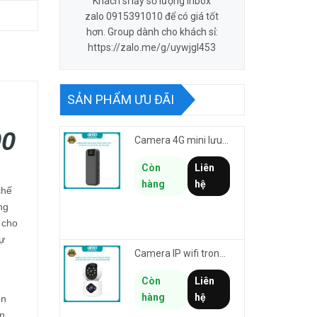
Khách sỉ lấy số lượng inbox
zalo 0915391010 để có giá tốt
hơn. Group dành cho khách sỉ:
https://zalo.me/g/uywjgl453
SẢN PHẨM ƯU ĐÃI
00
Camera 4G mini lưu hành trình VSTARCAM CB77 phân giải 3MP FullHD 1080P - Action cam quay Vlog
Còn
Liên
hàng
hệ
chế
ng
 cho
sự
Camera IP wifi trong nhà VSTARCAM C992DR phân giải HD 2MP 2 màn hình - báo động, đàm thoại, có màu
Còn
Liên
hàng
hệ
ổn
ộn