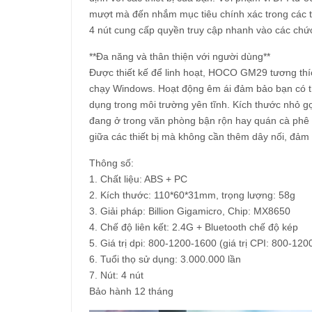
mượt mà đến nhắm mục tiêu chính xác trong các tì
4 nút cung cấp quyền truy cập nhanh vào các chức
**Đa năng và thân thiện với người dùng**
Được thiết kế để linh hoạt, HOCO GM29 tương thích
chạy Windows. Hoạt động êm ái đảm bảo bạn có th
dụng trong môi trường yên tĩnh. Kích thước nhỏ gọ
đang ở trong văn phòng bận rộn hay quán cà phê đ
giữa các thiết bị mà không cần thêm dây nối, đảm b
Thông số:
1. Chất liệu: ABS + PC
2. Kích thước: 110*60*31mm, trọng lượng: 58g
3. Giải pháp: Billion Gigamicro, Chip: MX8650
4. Chế độ liên kết: 2.4G + Bluetooth chế độ kép
5. Giá trị dpi: 800-1200-1600 (giá trị CPI: 800-12
6. Tuổi thọ sử dụng: 3.000.000 lần
7. Nút: 4 nút
Bảo hành 12 tháng