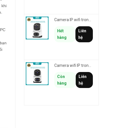
 khi
n.
Camera IP wifi trong nhà VSTARCAM CS995M phân giải 2MP HD led trợ sáng - cảnh báo khói, gas, cháy
 PC
Hết
Liên
hàng
hệ
 bạn
ổi
Camera wifi IP trong nhà VSTARCAM CS995DR xem 2 màn hình 6MP FullHD - báo động, đàm thoại, màu ban đêm
Còn
Liên
hàng
hệ