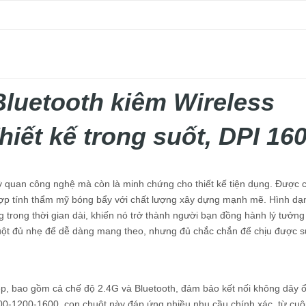
luetooth kiêm Wireless
iết kế trong suốt, DPI 16
quan công nghệ mà còn là minh chứng cho thiết kế tiện dụng. Được 
 hợp tính thẩm mỹ bóng bẩy với chất lượng xây dựng mạnh mẽ. Hình dạ
 trong thời gian dài, khiến nó trở thành người bạn đồng hành lý tưởng
uột đủ nhẹ để dễ dàng mang theo, nhưng đủ chắc chắn để chịu được 
p, bao gồm cả chế độ 2.4G và Bluetooth, đảm bảo kết nối không dây 
 800-1200-1600, con chuột này đáp ứng nhiều nhu cầu chính xác, từ cu