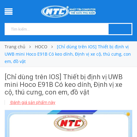
Trang chủ
HOCO
[Chỉ dùng trên IOS] Thiết bị định vị
UWB mini Hoco E91B Có keo dính, Định vị xe cộ, thú cưng, con
em, đồ vật
[Chỉ dùng trên IOS] Thiết bị định vị UWB
mini Hoco E91B Có keo dính, Định vị xe
cộ, thú cưng, con em, đồ vật
Đánh giá sản phẩm này