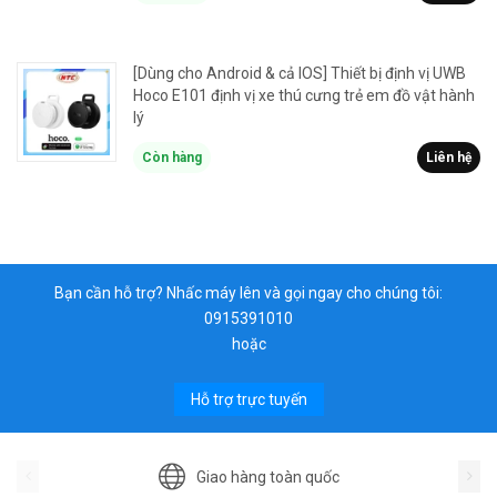
[Dùng cho Android & cả IOS] Thiết bị định vị UWB
Hoco E101 định vị xe thú cưng trẻ em đồ vật hành
lý
Còn hàng
Liên hệ
Bạn cần hỗ trợ? Nhấc máy lên và gọi ngay cho chúng tôi:
0915391010
hoặc
Hỗ trợ trực tuyến
Giao hàng toàn quốc