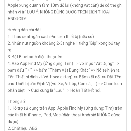
Apple xung quanh tầm 10m đỗ lại (không vật cản) để có thể ghi
nhận vị trí. LƯU Ý: KHÔNG DÙNG ĐƯỢC TRÊN ĐIỆN THOẠI
ANDROID!!!
Hướng dẫn cài đặt:
1. Tháo seal ngăn cách Pin trên thiết bị (nếu có)
2. Nhấn nút nguồn khoảng 2-3s nghe 1 tiếng "Bip" xong bỏ tay
ra
3. Bật Bluetooth điện thoại lên
4. Vào App Find My (Ứng dụng: Tìm) => vô mục "Vật Dụng" =>
bấm dấu ""+"" => bấm "Thêm Vật Dụng Khác" => Nó sẽ hiện ra
Tên Thiết bị định vị (vd: Hoco airtag) => Bấm kết nối => Đặt Tên
cho Thiết bị cần Định Vị (vd: Xe, Ví bóp, Con cái, ...) => Chọn Icon
phân biệt => Cuối cùng là "Lưu" => Hoàn Tất kết nối.
Thông số:
1. Hỗ trợ sử dụng trên App: Apple Find My (Ứng dụng: Tìm) trên
các thiết bị iPhone, iPad, Mac (điện thoại Android KHÔNG dùng
được)
2, Chất liệu: ABS