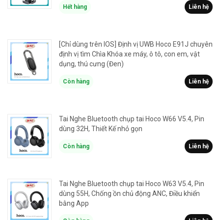
Hết hàng
Liên hệ
[Chỉ dùng trên IOS] Định vị UWB Hoco E91J chuyên
định vị tìm Chìa Khóa xe máy, ô tô, con em, vật
dụng, thú cưng (Đen)
Còn hàng
Liên hệ
Tai Nghe Bluetooth chụp tai Hoco W66 V5.4, Pin
dùng 32H, Thiết Kế nhỏ gọn
Còn hàng
Liên hệ
Tai Nghe Bluetooth chụp tai Hoco W63 V5.4, Pin
dùng 55H, Chống ồn chủ động ANC, Điều khiển
bằng App