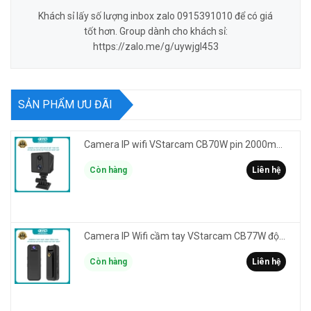
Khách sỉ lấy số lượng inbox zalo 0915391010 để có giá
tốt hơn. Group dành cho khách sỉ:
https://zalo.me/g/uywjgl453
SẢN PHẨM ƯU ĐÃI
Camera IP wifi VStarcam CB70W pin 2000mAh 3MP FullHD 1080P - ghi hành trình làm Vlog cầm tay cài áo
Còn hàng
Liên hệ
Camera IP Wifi cầm tay VStarcam CB77W độ phân giải 3MP FullHD 1080P - ghi hành trình làm Vlog
Còn hàng
Liên hệ