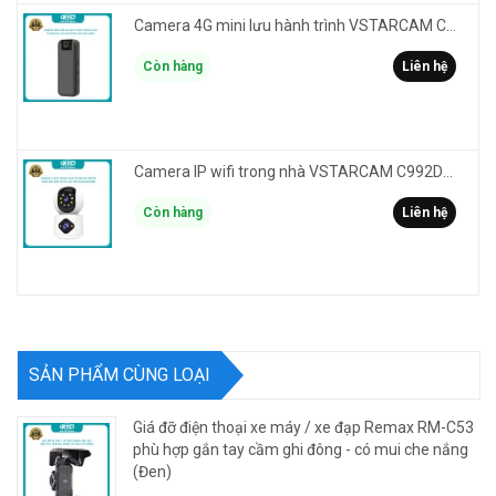
Camera 4G mini lưu hành trình VSTARCAM CB77 phân giải 3MP FullHD 1080P - Action cam quay Vlog
Còn hàng
Liên hệ
Camera IP wifi trong nhà VSTARCAM C992DR phân giải HD 2MP 2 màn hình - báo động, đàm thoại, có màu
Còn hàng
Liên hệ
SẢN PHẨM CÙNG LOẠI
Giá đỡ điện thoại xe máy / xe đạp Remax RM-C53
phù hợp gắn tay cầm ghi đông - có mui che nắng
(Đen)