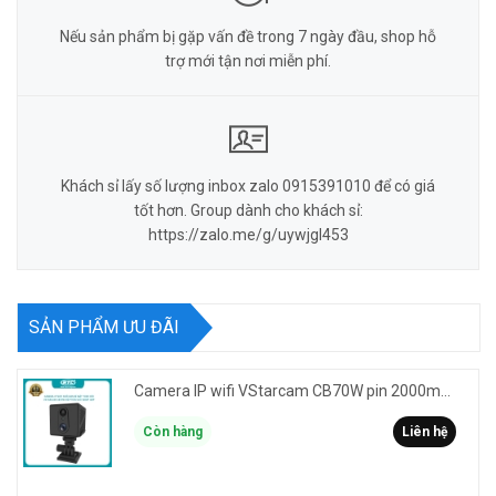
Nếu sản phẩm bị gặp vấn đề trong 7 ngày đầu, shop hỗ
trợ mới tận nơi miễn phí.
Khách sỉ lấy số lượng inbox zalo 0915391010 để có giá
tốt hơn. Group dành cho khách sỉ:
https://zalo.me/g/uywjgl453
SẢN PHẨM ƯU ĐÃI
Camera IP wifi VStarcam CB70W pin 2000mAh 3MP FullHD 1080P - ghi hành trình làm Vlog cầm tay cài áo
Còn hàng
Liên hệ