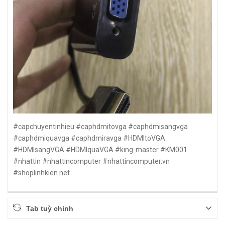
#capchuyentinhieu #caphdmitovga #caphdmisangvga
#caphdmiquavga #caphdmiravga #HDMItoVGA
#HDMIsangVGA #HDMIquaVGA #king-master #KM001
#nhattin #nhattincomputer #nhattincomputer.vn
#shoplinhkien.net
Tab tuỳ chỉnh