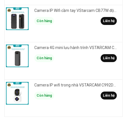
Camera IP Wifi cầm tay VStarcam CB77W độ phân giải 3MP FullHD 1080P - ghi hành trình làm Vlog
Còn hàng
Liên hệ
Camera 4G mini lưu hành trình VSTARCAM CB77 phân giải 3MP FullHD 1080P - Action cam quay Vlog
Còn hàng
Liên hệ
Camera IP wifi trong nhà VSTARCAM C992DR phân giải HD 2MP 2 màn hình - báo động, đàm thoại, có màu
Còn hàng
Liên hệ