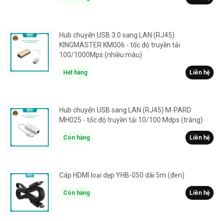
Hub chuyển USB 3.0 sang LAN (RJ45)
KINGMASTER KM006 - tốc độ truyền tải
100/1000Mps (nhiều màu)
Hết hàng
Liên hệ
Hub chuyển USB sang LAN (RJ45) M-PARD
MH025 - tốc độ truyền tải 10/100 Mdps (trắng)
Còn hàng
Liên hệ
Cáp HDMI loại dẹp YHB-050 dài 5m (đen)
Còn hàng
Liên hệ