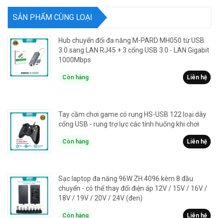
SẢN PHẨM CÙNG LOẠI
Hub chuyển đổi đa năng M-PARD MH050 từ USB
3.0 sang LAN RJ45 + 3 cổng USB 3.0 - LAN Gigabit
1000Mbps
Còn hàng
Liên hệ
Tay cầm chơi game có rung HS-USB 122 loại dây
cổng USB - rung trợ lực các tính huống khi chơi
Còn hàng
Liên hệ
Sạc laptop đa năng 96W ZH 4096 kèm 8 đầu
chuyển - có thể thay đổi điện áp 12V / 15V / 16V /
18V / 19V / 20V / 24V (đen)
Còn hàng
Liên hệ