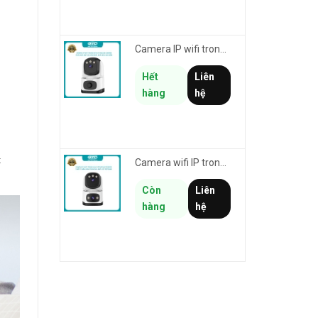
Camera IP wifi trong nhà VSTARCAM CS995M phân giải 2MP HD led trợ sáng - cảnh báo khói, gas, cháy
Hết
Liên
hàng
hệ
t
Camera wifi IP trong nhà VSTARCAM CS995DR xem 2 màn hình 6MP FullHD - báo động, đàm thoại, màu ban đêm
Còn
Liên
hàng
hệ