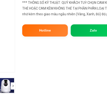
*** THÔNG SỐ KỸ THUẬT: QUÝ KHÁCH TUỲ CHỌN CAM KÈM
THẺ HOẶC CAM KÈM KHÔNG THẺ TẠI PHẦN PHÂN LOẠI T
nhớ kèm theo giao màu ngẫu nhiên (Vàng, Xanh, Đỏ) Độ
giải: QHD 2K Góc camera: Xoay 360° Lưu trữ: MicroSD hỗ t
đa 256GB Tầm nhìn xa...
Hotline
Zalo
next