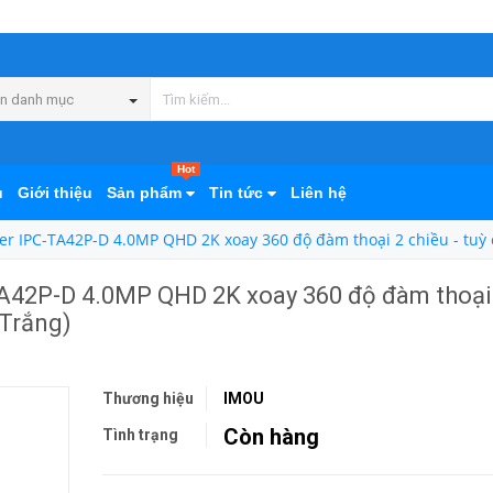
n danh mục
Hot
ủ
Giới thiệu
Sản phẩm
Tin tức
Liên hệ
r IPC-TA42P-D 4.0MP QHD 2K xoay 360 độ đàm thoại 2 chiều - tuỳ 
A42P-D 4.0MP QHD 2K xoay 360 độ đàm thoại
(Trắng)
Thương hiệu
IMOU
Còn hàng
Tình trạng