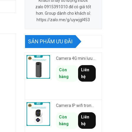
Khách sỉ lấy số lượng inbox
zalo 0915391010 để có giá tốt
hơn. Group dành cho khách sỉ:
https://zalo.me/g/uywjgl453
SẢN PHẨM ƯU ĐÃI
Camera 4G mini lưu hành trình VSTARCAM CB77 phân giải 3MP FullHD 1080P - Action cam quay Vlog
Còn
Liên
hàng
hệ
Camera IP wifi trong nhà VSTARCAM C992DR phân giải HD 2MP 2 màn hình - báo động, đàm thoại, có màu
Còn
Liên
hàng
hệ