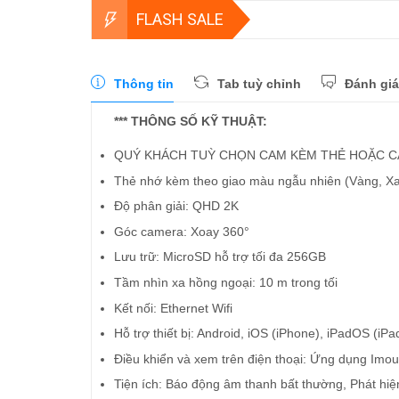
FLASH SALE
Thông tin
Tab tuỳ chỉnh
Đánh giá
*** THÔNG SỐ KỸ THUẬT:
QUÝ KHÁCH TUỲ CHỌN CAM KÈM THẺ HOẶC CA
Thẻ nhớ kèm theo giao màu ngẫu nhiên (Vàng, X
Độ phân giải: QHD 2K
Góc camera: Xoay 360°
Lưu trữ: MicroSD hỗ trợ tối đa 256GB
Tầm nhìn xa hồng ngoại: 10 m trong tối
Kết nối: Ethernet Wifi
Hỗ trợ thiết bị: Android, iOS (iPhone), iPadOS (iPa
Điều khiển và xem trên điện thoại: Ứng dụng Imou
Tiện ích: Báo động âm thanh bất thường, Phát hiệ