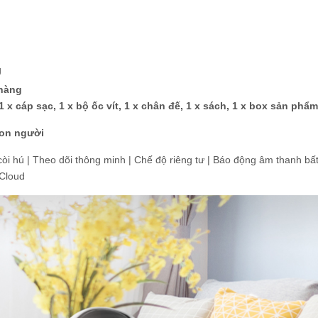
g
 hàng
 x cáp sạc, 1 x bộ ốc vít, 1 x chân đế, 1 x sách, 1 x box sản phẩm
con người
còi hú | Theo dõi thông minh | Chế độ riêng tư | Báo động âm thanh bấ
 Cloud