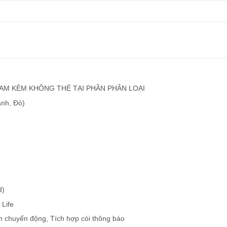
M KÈM KHÔNG THẺ TẠI PHẦN PHÂN LOẠI
anh, Đỏ)
d)
 Life
n chuyển động, Tích hợp còi thông báo