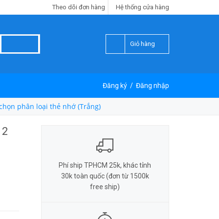
Theo dõi đơn hàng
Hệ thống cửa hàng
Giỏ hàng
Đăng ký
/
Đăng nhập
chọn phân loại thẻ nhớ (Trắng)
 2
Phí ship TPHCM 25k, khác tỉnh
30k toàn quốc (đơn từ 1500k
free ship)