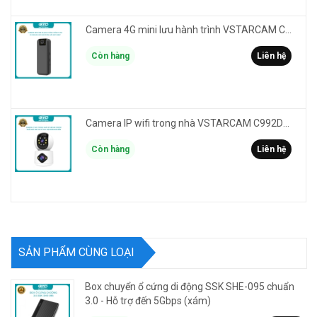
Camera 4G mini lưu hành trình VSTARCAM CB77 phân giải 3MP FullHD 1080P - Action cam quay Vlog
Còn hàng
Liên hệ
Camera IP wifi trong nhà VSTARCAM C992DR phân giải HD 2MP 2 màn hình - báo động, đàm thoại, có màu
Còn hàng
Liên hệ
SẢN PHẨM CÙNG LOẠI
Box chuyển ổ cứng di động SSK SHE-095 chuẩn
3.0 - Hỗ trợ đến 5Gbps (xám)