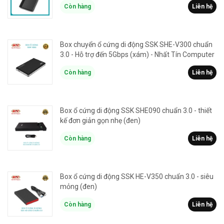
Còn hàng
Liên hệ
Box chuyển ổ cứng di động SSK SHE-V300 chuẩn
3.0 - Hỗ trợ đến 5Gbps (xám) - Nhất Tín Computer
Còn hàng
Liên hệ
Box ổ cứng di động SSK SHE090 chuẩn 3.0 - thiết
kế đơn giản gọn nhẹ (đen)
Còn hàng
Liên hệ
Box ổ cứng di động SSK HE-V350 chuẩn 3.0 - siêu
mỏng (đen)
Còn hàng
Liên hệ