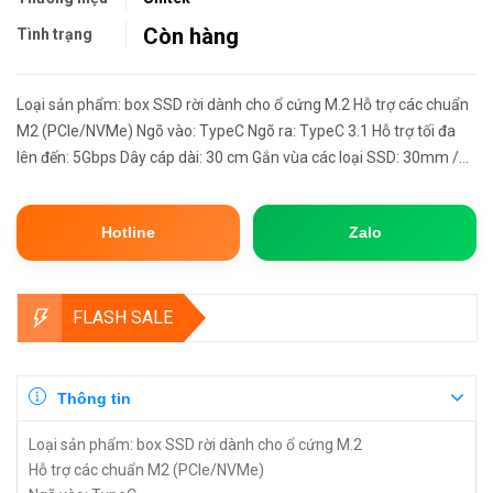
Còn hàng
Tình trạng
Loại sản phẩm: box SSD rời dành cho ổ cứng M.2 Hỗ trợ các chuẩn
M2 (PCIe/NVMe) Ngõ vào: TypeC Ngõ ra: TypeC 3.1 Hỗ trợ tối đa
lên đến: 5Gbps Dây cáp dài: 30 cm Gắn vùa các loại SSD: 30mm /
42mm / 60mm / 80mm Kích thước: 108mm x 37mm x 9mm (siêu
mỏ...
Hotline
Zalo
FLASH SALE
Thông tin
Loại sản phẩm: box SSD rời dành cho ổ cứng M.2
Hỗ trợ các chuẩn M2 (PCIe/NVMe)