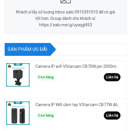
Khách sỉ lấy số lượng inbox zalo 0915391010 để có giá
tốt hơn. Group dành cho khách sỉ:
https://zalo.me/g/uywjgl453
SẢN PHẨM ƯU ĐÃI
Camera IP wifi VStarcam CB70W pin 2000mAh 3MP FullHD 1080P - ghi hành trình làm Vlog cầm tay cài áo
Còn hàng
Liên hệ
Camera IP Wifi cầm tay VStarcam CB77W độ phân giải 3MP FullHD 1080P - ghi hành trình làm Vlog
Còn hàng
Liên hệ