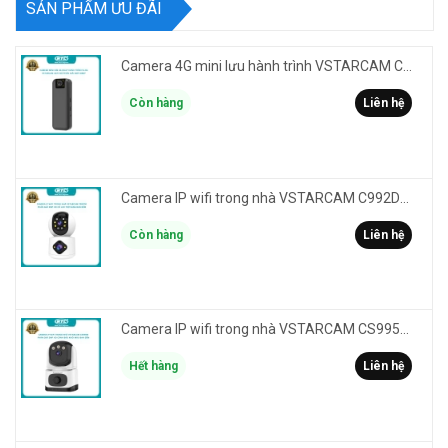
SẢN PHẨM ƯU ĐÃI
Camera 4G mini lưu hành trình VSTARCAM CB77 phân giải 3MP FullHD 1080P - Action cam quay Vlog
Còn hàng
Liên hệ
Camera IP wifi trong nhà VSTARCAM C992DR phân giải HD 2MP 2 màn hình - báo động, đàm thoại, có màu
Còn hàng
Liên hệ
Camera IP wifi trong nhà VSTARCAM CS995M phân giải 2MP HD led trợ sáng - cảnh báo khói, gas, cháy
Hết hàng
Liên hệ