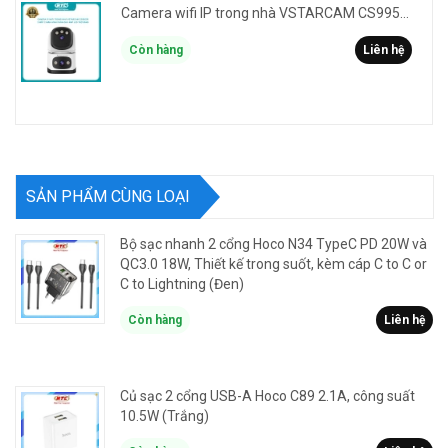
Camera wifi IP trong nhà VSTARCAM CS995DR xem 2 màn hình 6MP FullHD - báo động, đàm thoại, màu ban đêm
Còn hàng
Liên hệ
SẢN PHẨM CÙNG LOẠI
Bộ sạc nhanh 2 cổng Hoco N34 TypeC PD 20W và
QC3.0 18W, Thiết kế trong suốt, kèm cáp C to C or
C to Lightning (Đen)
Còn hàng
Liên hệ
Củ sạc 2 cổng USB-A Hoco C89 2.1A, công suất
10.5W (Trắng)