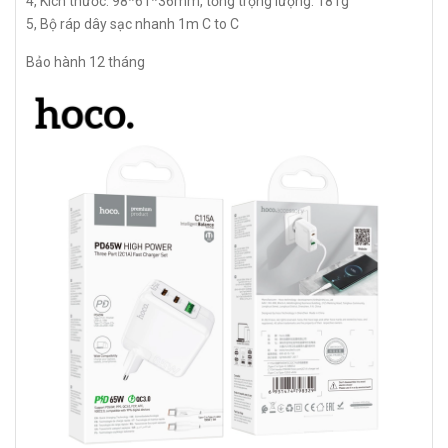
4, Kích thước: 98*61*36mm, tổng trọng lượng: 181g
5, Bộ ráp dây sạc nhanh 1m C to C
Bảo hành 12 tháng