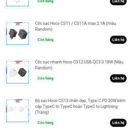
Còn hàng
Liên hệ
Cốc sạc Hoco CS11 / CS11A max 2.1A (màu
Random)
Còn hàng
Liên hệ
Cốc sạc nhanh Hoco CS12 USB QC3.0 18W (Màu
Random)
Còn hàng
Liên hệ
Bộ sạc Hoco CS13 chân dẹp, Type-C PD 20W kèm
cáp TypeC to TypeC hoặc TypeC to Lightning
(Trắng)
Còn hàng
Liên hệ