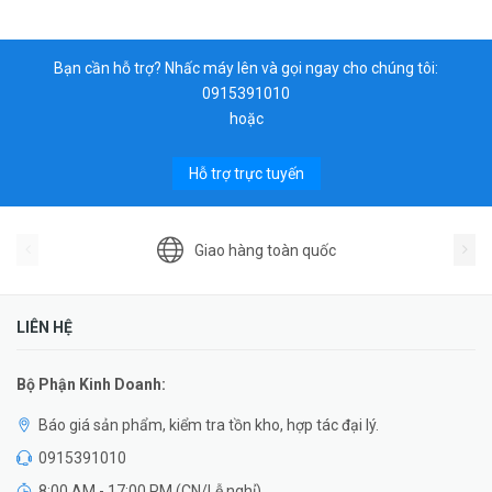
Bạn cần hỗ trợ? Nhấc máy lên và gọi ngay cho chúng tôi:
0915391010
hoặc
Hỗ trợ trực tuyến
Giao hàng toàn quốc
LIÊN HỆ
Bộ Phận Kinh Doanh:
Báo giá sản phẩm, kiểm tra tồn kho, hợp tác đại lý.
0915391010
8:00 AM - 17:00 PM (CN/Lễ nghỉ)