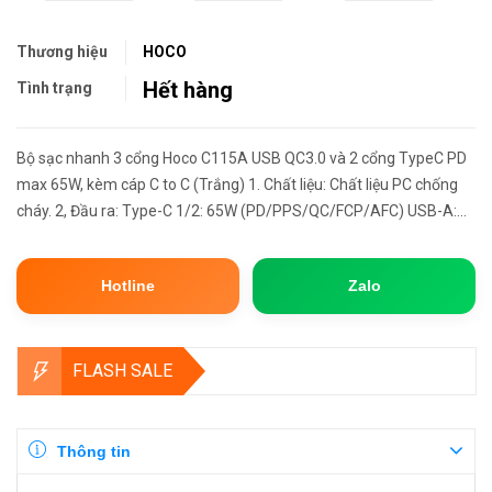
Thương hiệu
HOCO
Hết hàng
Tình trạng
Bộ sạc nhanh 3 cổng Hoco C115A USB QC3.0 và 2 cổng TypeC PD
max 65W, kèm cáp C to C (Trắng) 1. Chất liệu: Chất liệu PC chống
cháy. 2, Đầu ra: Type-C 1/2: 65W (PD/PPS/QC/FCP/AFC) USB-A:
18W (QC/FCP/AFC) Type-C1+Type-C2= 45W+20W Type-C2+USB-
A= 5V/3A...
Hotline
Zalo
FLASH SALE
Thông tin