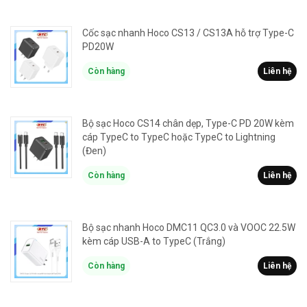
Cốc sạc nhanh Hoco CS13 / CS13A hỗ trợ Type-C
PD20W
Còn hàng
Liên hệ
Bộ sạc Hoco CS14 chân dẹp, Type-C PD 20W kèm
cáp TypeC to TypeC hoặc TypeC to Lightning
(Đen)
Còn hàng
Liên hệ
Bộ sạc nhanh Hoco DMC11 QC3.0 và VOOC 22.5W
kèm cáp USB-A to TypeC (Trắng)
Còn hàng
Liên hệ