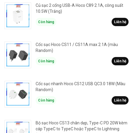
Củ sạc 2 cổng USB-A Hoco C89 2.1A, công suất
10.5W (Trắng)
Còn hàng
Liên hệ
Cốc sạc Hoco CS11 / CS11A max 2.1A (màu
Random)
Còn hàng
Liên hệ
Cốc sạc nhanh Hoco CS12 USB QC3.0 18W (Màu
Random)
Còn hàng
Liên hệ
Bộ sạc Hoco CS13 chân dẹp, Type-C PD 20W kèm
cáp TypeC to TypeC hoặc TypeC to Lightning