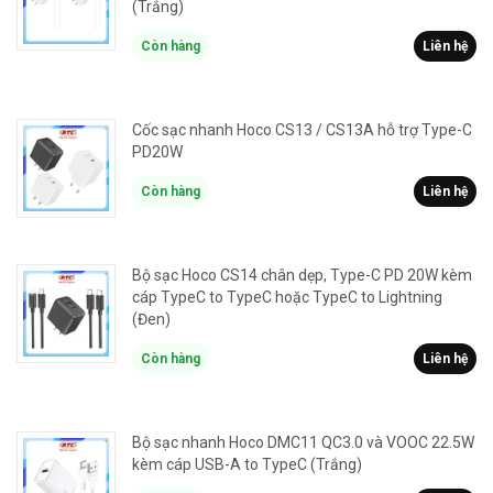
(Trắng)
Còn hàng
Liên hệ
Cốc sạc nhanh Hoco CS13 / CS13A hỗ trợ Type-C
PD20W
Còn hàng
Liên hệ
Bộ sạc Hoco CS14 chân dẹp, Type-C PD 20W kèm
cáp TypeC to TypeC hoặc TypeC to Lightning
(Đen)
Còn hàng
Liên hệ
Bộ sạc nhanh Hoco DMC11 QC3.0 và VOOC 22.5W
kèm cáp USB-A to TypeC (Trắng)