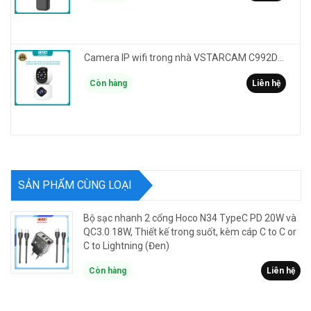
Camera IP wifi trong nhà VSTARCAM C992DR phân giải HD 2MP 2 màn hình - báo động, đàm thoại, có màu
Còn hàng
Liên hệ
SẢN PHẨM CÙNG LOẠI
Bộ sạc nhanh 2 cổng Hoco N34 TypeC PD 20W và
QC3.0 18W, Thiết kế trong suốt, kèm cáp C to C or
C to Lightning (Đen)
Còn hàng
Liên hệ