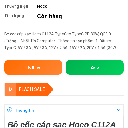
Thương hiệu
Hoco
Còn hàng
Tình trạng
Bộ cốc cáp sạc Hoco C112A TypeC to TypeC PD 30W, QC3.0
(Trắng) - Nhất Tín Computer Thông tin sản phẩm: 1. Đầu ra:
TypeC: 5V / 3A , 9V / 3A, 12V / 2.5A, 15V / 2A, 20V / 1.5A (30W
Max) PPS: 3.3-16.0V=2.0A 2. Chân cắm tròn chuẩn EU. Chất liệu...
Hotline
Zalo
FLASH SALE
Thông tin
Bộ cốc cáp sạc Hoco C112A