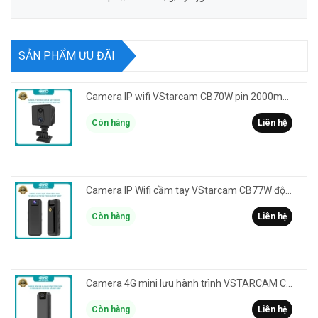
SẢN PHẨM ƯU ĐÃI
Camera IP wifi VStarcam CB70W pin 2000mAh 3MP FullHD 1080P - ghi hành trình làm Vlog cầm tay cài áo
Còn hàng
Liên hệ
Camera IP Wifi cầm tay VStarcam CB77W độ phân giải 3MP FullHD 1080P - ghi hành trình làm Vlog
Còn hàng
Liên hệ
Camera 4G mini lưu hành trình VSTARCAM CB77 phân giải 3MP FullHD 1080P - Action cam quay Vlog
Còn hàng
Liên hệ