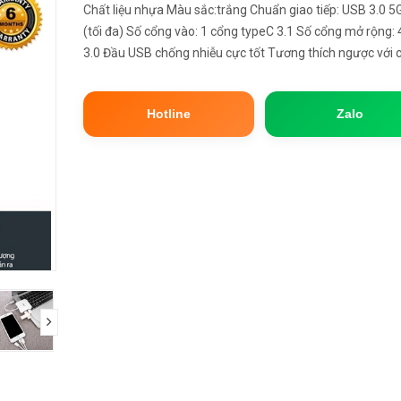
Chất liệu nhựa Màu sắc:trắng Chuẩn giao tiếp: USB 3.0 5
(tối đa) Số cổng vào: 1 cổng typeC 3.1 Số cổng mở rộng:
3.0 Đầu USB chống nhiễu cực tốt Tương thích ngược với 
cổng USB 2.0/1.1 Tự nhận không cần cài đặt Hỗ trợ nhiều 
bị cắ...
Hotline
Zalo
next