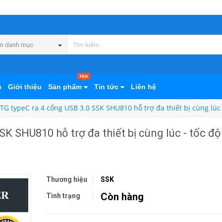
n danh mục
Hot
ủ
Giới thiệu
Sản phẩm
Tin tức
Liên hệ
TG typeC ra 4 cổng USB 3.0 SSK SHU810 hỗ trợ đa thiết bị cùng lúc 
K SHU810 hỗ trợ đa thiết bị cùng lúc - tốc độ
Thương hiệu
SSK
Còn hàng
Tình trạng