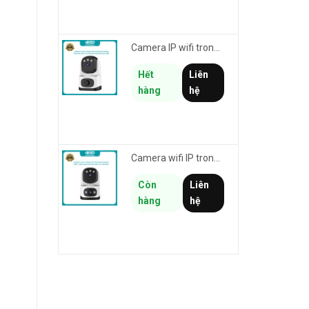
Camera IP wifi trong nhà VSTARCAM CS995M phân giải 2MP HD led trợ sáng - cảnh báo khói, gas, cháy
Hết
Liên
hàng
hệ
Camera wifi IP trong nhà VSTARCAM CS995DR xem 2 màn hình 6MP FullHD - báo động, đàm thoại, màu ban đêm
Còn
Liên
hàng
hệ