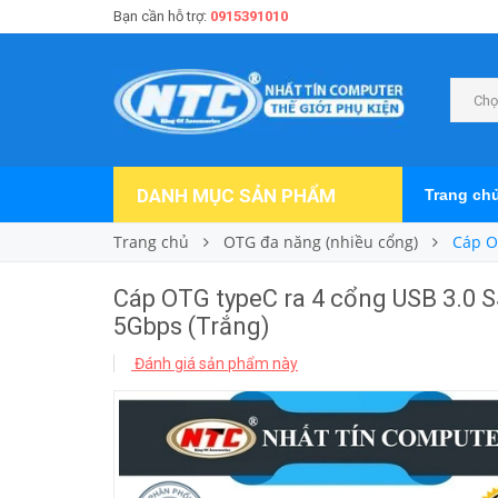
Bạn cần hỗ trợ:
0915391010
Chọ
DANH MỤC SẢN PHẨM
Trang ch
Trang chủ
OTG đa năng (nhiều cổng)
Cáp O
Cáp OTG typeC ra 4 cổng USB 3.0 SS
5Gbps (Trắng)
Đánh giá sản phẩm này