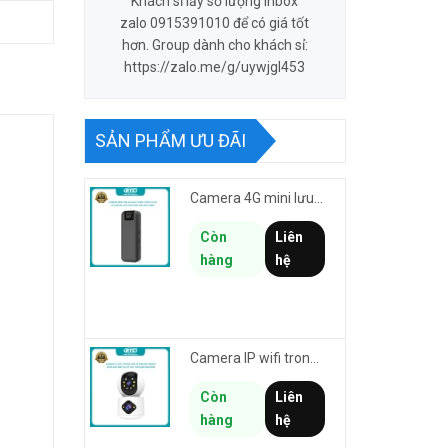
Khách sỉ lấy số lượng inbox
zalo 0915391010 để có giá tốt
hơn. Group dành cho khách sỉ:
https://zalo.me/g/uywjgl453
SẢN PHẨM ƯU ĐÃI
Camera 4G mini lưu hành trình VSTARCAM CB77 phân giải 3MP FullHD 1080P - Action cam quay Vlog
Còn
Liên
hàng
hệ
Camera IP wifi trong nhà VSTARCAM C992DR phân giải HD 2MP 2 màn hình - báo động, đàm thoại, có màu
Còn
Liên
hàng
hệ