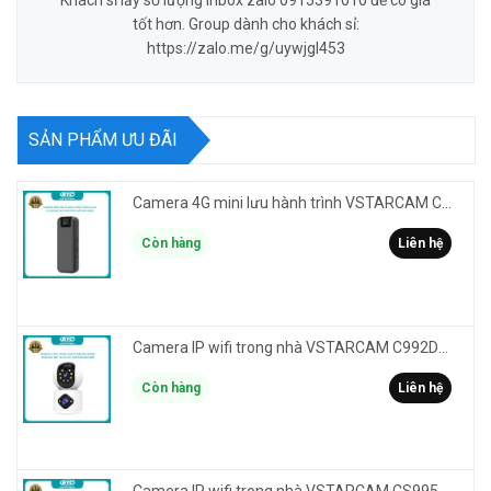
Khách sỉ lấy số lượng inbox zalo 0915391010 để có giá
tốt hơn. Group dành cho khách sỉ:
https://zalo.me/g/uywjgl453
SẢN PHẨM ƯU ĐÃI
Camera 4G mini lưu hành trình VSTARCAM CB77 phân giải 3MP FullHD 1080P - Action cam quay Vlog
Còn hàng
Liên hệ
Camera IP wifi trong nhà VSTARCAM C992DR phân giải HD 2MP 2 màn hình - báo động, đàm thoại, có màu
Còn hàng
Liên hệ