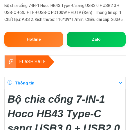
Bộ chia cổng 7-IN-1 Hoco HB43 Type-C sang USB3.0 + USB2.0 +
USB-C + SD + TF + USB-C PD100W + HDTV (Đen) Thông tin sp: 1.
Chất liệu: ABS 2. Kích thước: 110*39*17mm; Chiều dài cáp: 200±5
mm; Trọng lượng: 46g 3. Giao diện: Type-C đến HDTV+SD/T...
Hotline
Zalo
FLASH SALE
Thông tin
Bộ chia cổng 7-IN-1
Hoco HB43 Type-C
sang USB3.0 + USB2.0