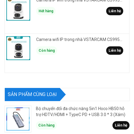
Camera IP wifi trong nhà VSTARCAM CS995M phân giải 2MP HD led trợ sáng - cảnh báo khói, gas, cháy
Hết hàng
Liên hệ
Camera wifi IP trong nhà VSTARCAM CS995DR xem 2 màn hình 6MP FullHD - báo động, đàm thoại, màu ban đêm
Còn hàng
Liên hệ
SẢN PHẨM CÙNG LOẠI
Bộ chuyển đổi đa chức năng 5in1 Hoco HB50 hỗ
trợ HDTV/HDMI + TypeC PD + USB 3.0 * 3 (Xám)
Còn hàng
Liên hệ