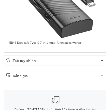
Tab tuỳ chỉnh
Đánh giá
Phí ship TPHCM 25k, khác tỉnh 30k toàn quốc (đơn từ