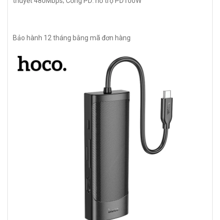
thuyết 480Mbps; Cổng PD: hỗ trợ PD100W
Bảo hành 12 tháng bằng mã đơn hàng