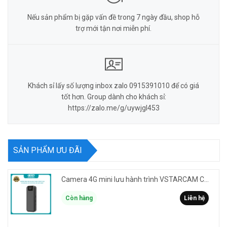
Nếu sản phẩm bị gặp vấn đề trong 7 ngày đầu, shop hỗ
trợ mới tận nơi miễn phí.
Khách sỉ lấy số lượng inbox zalo 0915391010 để có giá
tốt hơn. Group dành cho khách sỉ:
https://zalo.me/g/uywjgl453
SẢN PHẨM ƯU ĐÃI
Camera 4G mini lưu hành trình VSTARCAM CB77 phân giải 3MP FullHD 1080P - Action cam quay Vlog
Còn hàng
Liên hệ