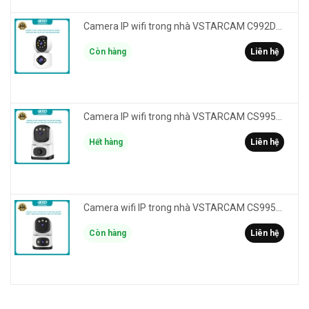
Camera IP wifi trong nhà VSTARCAM C992DR phân giải HD 2MP 2 màn hình - báo động, đàm thoại, có màu
Còn hàng
Liên hệ
Camera IP wifi trong nhà VSTARCAM CS995M phân giải 2MP HD led trợ sáng - cảnh báo khói, gas, cháy
Hết hàng
Liên hệ
Camera wifi IP trong nhà VSTARCAM CS995DR xem 2 màn hình 6MP FullHD - báo động, đàm thoại, màu ban đêm
Còn hàng
Liên hệ